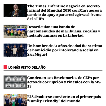
The Times: Infantino negocia en secreto
la final del Mundial 2030 con Marruecos a
cambio de apoyo para reelegirse al frente
de la FIFA
Desarticulan una banda de
narcomenudeo de marihuana, cocaína y
metanfetaminas en La Libertad
Un hombre de 51 años de edad fue víctima
de homicidio por intolerancia social en
San Miguel
LO MÁS VISTO DEL AÑO
Condenan a exfuncionarios de CEPA por
actos de corrupción y vínculos con la MS-
13
El Salvador se convierte en el primer país
"Family Friendly" del mundo