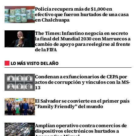
Policía recupera más de $1,000 en
efectivo que fueron hurtados de una casa
en Chalchuapa
The Times: Infantino negocia en secreto
la final del Mundial 2030 con Marruecos a
cambio de apoyo para reelegirse al frente
de la FIFA
LO MÁS VISTO DEL AÑO
Condenan a exfuncionarios de CEPA por
actos de corrupción y vínculos con la MS-
13
El Salvador se convierte en el primer país
"Family Friendly" del mundo
Amplían operativo contra comercios de
dispositivos electrónicos hurtados a