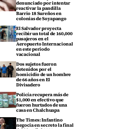
denunciado por intentar
reactivar la pandilla
Barrio 18 Sureños en
colonias de Soyapango
El Salvador proyecta
recibir un total de 160,000
pasajeros en el
Aeropuerto Internacional
en este periodo
vacacional
Dos sujetos fueron
detenidos por el
homicidio de un hombre
de 66 años en El
Divisadero
Policía recupera más de
$1,000 en efectivo que
fueron hurtados de una
casa en Chalchuapa
The Times: Infantino
negocia en secreto la final