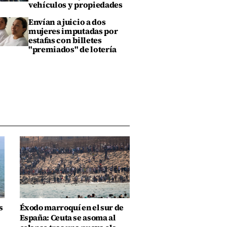
vehículos y propiedades
Envían a juicio a dos
mujeres imputadas por
estafas con billetes
"premiados" de lotería
s
Éxodo marroquí en el sur de
España: Ceuta se asoma al