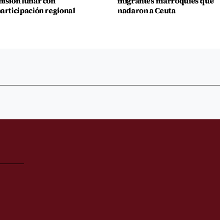
isión lunar con
migrantes marroquíes que
articipación regional
nadaron a Ceuta