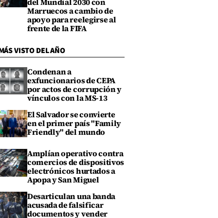
del Mundial 2030 con
Marruecos a cambio de
apoyo para reelegirse al
frente de la FIFA
MÁS VISTO DEL AÑO
Condenan a
exfuncionarios de CEPA
por actos de corrupción y
vínculos con la MS-13
El Salvador se convierte
en el primer país "Family
Friendly" del mundo
Amplían operativo contra
comercios de dispositivos
electrónicos hurtados a
Apopa y San Miguel
Desarticulan una banda
acusada de falsificar
documentos y vender