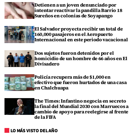
Detienen a un joven denunciado por
intentar reactivar la pandilla Barrio 18
Sureños en colonias de Soyapango
El Salvador proyecta recibir un total de
160,000 pasajeros en el Aeropuerto
Internacional en este periodo vacacional
Dos sujetos fueron detenidos por el
homicidio de un hombre de 66 años en El
Divisadero
Policía recupera más de $1,000 en
efectivo que fueron hurtados de una casa
en Chalchuapa
The Times: Infantino negocia en secreto
la final del Mundial 2030 con Marruecos a
cambio de apoyo para reelegirse al frente
de la FIFA
LO MÁS VISTO DEL AÑO