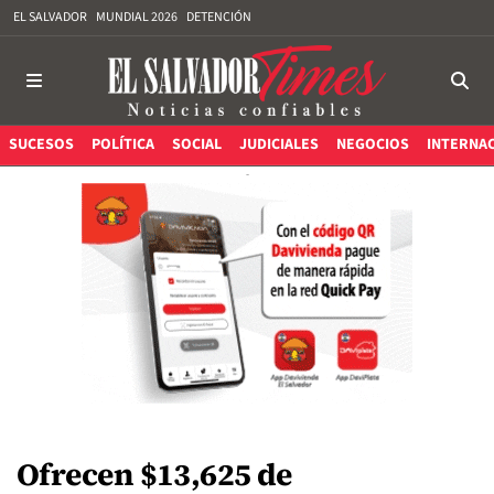
EL SALVADOR
MUNDIAL 2026
DETENCIÓN
SUCESOS
POLÍTICA
SOCIAL
JUDICIALES
NEGOCIOS
INTERNA
Ofrecen $13,625 de