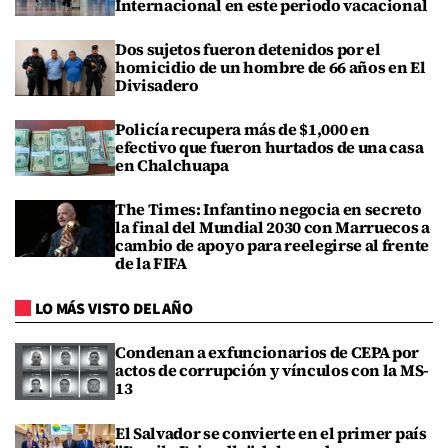
Internacional en este periodo vacacional
Dos sujetos fueron detenidos por el
homicidio de un hombre de 66 años en El
Divisadero
Policía recupera más de $1,000 en
efectivo que fueron hurtados de una casa
en Chalchuapa
The Times: Infantino negocia en secreto
la final del Mundial 2030 con Marruecos a
cambio de apoyo para reelegirse al frente
de la FIFA
LO MÁS VISTO DEL AÑO
Condenan a exfuncionarios de CEPA por
actos de corrupción y vínculos con la MS-
13
El Salvador se convierte en el primer país