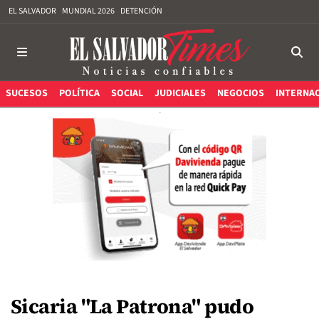
EL SALVADOR
MUNDIAL 2026
DETENCIÓN
SUCESOS
POLÍTICA
SOCIAL
JUDICIALES
NEGOCIOS
INTERNA
Sicaria "La Patrona" pudo