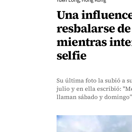
Yuen Long, Hong Kong
Una influence
resbalarse de
mientras int
selfie
Su última foto la subió a s
julio y en ella escribió: "M
llaman sábado y domingo”