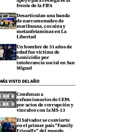
apoyo para reelegirse al
frente de la FIFA
Desarticulan una banda
de narcomenudeo de
marihuana, cocaína y
metanfetaminas en La
Libertad
Un hombre de 51 años de
edad fue víctima de
homicidio por
intolerancia social en San
Miguel
MÁS VISTO DEL AÑO
Condenan a
exfuncionarios de CEPA
por actos de corrupción y
vínculos con la MS-13
El Salvador se convierte
en el primer país "Family
Friendly" del mundo