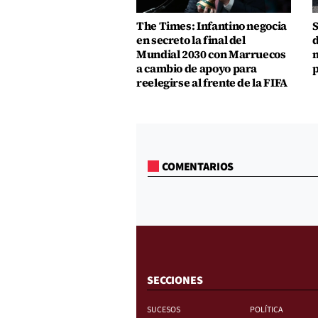
The Times: Infantino negocia
S
en secreto la final del
d
Mundial 2030 con Marruecos
m
a cambio de apoyo para
p
reelegirse al frente de la FIFA
COMENTARIOS
SECCIONES
SUCESOS
POLÍTICA