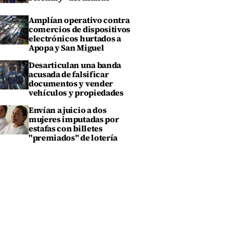
Amplían operativo contra
comercios de dispositivos
electrónicos hurtados a
Apopa y San Miguel
Desarticulan una banda
acusada de falsificar
documentos y vender
vehículos y propiedades
Envían a juicio a dos
mujeres imputadas por
estafas con billetes
"premiados" de lotería