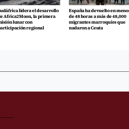
udáfrica lidera el desarrollo
España ha devuelto en meno
e Africa2Moon, la primera
de 48 horas a más de 48,000
isión lunar con
migrantes marroquíes que
articipación regional
nadaron a Ceuta