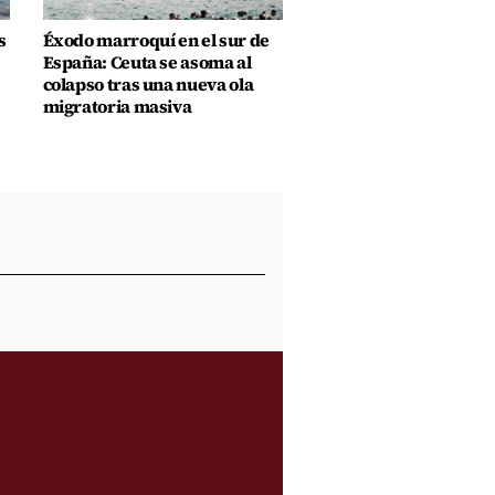
s
Éxodo marroquí en el sur de
España: Ceuta se asoma al
colapso tras una nueva ola
migratoria masiva