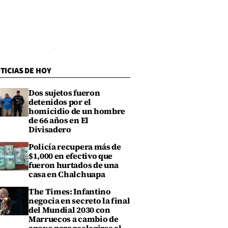
TICIAS DE HOY
Dos sujetos fueron
detenidos por el
homicidio de un hombre
de 66 años en El
Divisadero
Policía recupera más de
$1,000 en efectivo que
fueron hurtados de una
casa en Chalchuapa
The Times: Infantino
negocia en secreto la final
del Mundial 2030 con
Marruecos a cambio de