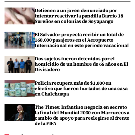
Detienen a un joven denunciado por
intentar reactivar la pandilla Barrio 18
Sureños en colonias de Soyapango
El Salvador proyecta recibir un total de
160,000 pasajeros en el Aeropuerto
Internacional en este periodo vacacional
Dos sujetos fueron detenidos por el
homicidio de un hombre de 66 años en El
Divisadero
Policía recupera más de $1,000 en
efectivo que fueron hurtados de una casa
en Chalchuapa
The Times: Infantino negocia en secreto
la final del Mundial 2030 con Marruecos a
cambio de apoyo para reelegirse al frente
de la FIFA