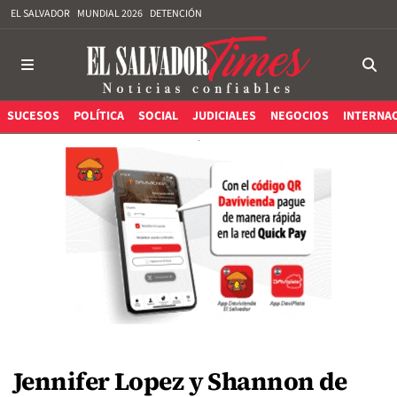
EL SALVADOR
MUNDIAL 2026
DETENCIÓN
SUCESOS
POLÍTICA
SOCIAL
JUDICIALES
NEGOCIOS
INTERNA
Jennifer Lopez y Shannon de