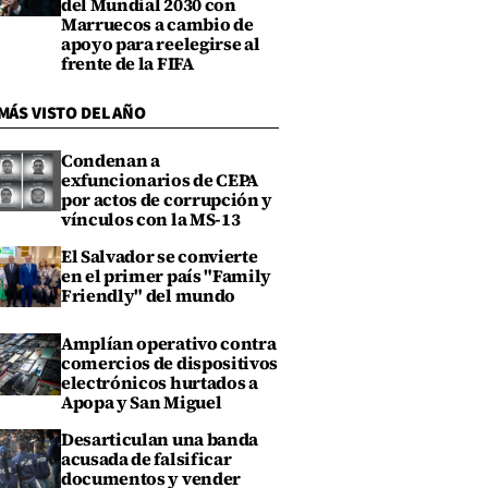
del Mundial 2030 con
Marruecos a cambio de
apoyo para reelegirse al
frente de la FIFA
MÁS VISTO DEL AÑO
Condenan a
exfuncionarios de CEPA
por actos de corrupción y
vínculos con la MS-13
El Salvador se convierte
en el primer país "Family
Friendly" del mundo
Amplían operativo contra
comercios de dispositivos
electrónicos hurtados a
Apopa y San Miguel
Desarticulan una banda
acusada de falsificar
documentos y vender