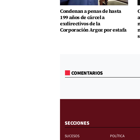
Condenan a penas de hasta
C
199 años de cárcel a
a
exdirectivos de la
m
Corporación Argoz por estafa
m
s
COMENTARIOS
SECCIONES
SUCESOS
POLÍTICA