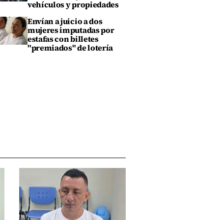
vehículos y propiedades
Envían a juicio a dos
mujeres imputadas por
estafas con billetes
"premiados" de lotería