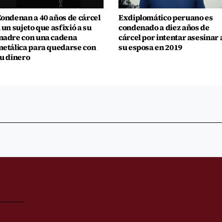
ondenan a 40 años de cárcel
Exdiplomático peruano es
 un sujeto que asfixió a su
condenado a diez años de
adre con una cadena
cárcel por intentar asesinar 
etálica para quedarse con
su esposa en 2019
u dinero