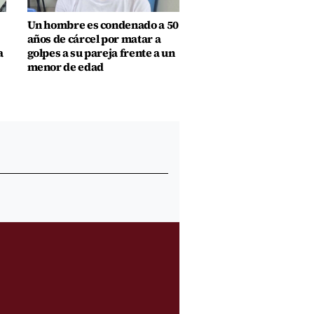
Un hombre es condenado a 50
años de cárcel por matar a
a
golpes a su pareja frente a un
menor de edad