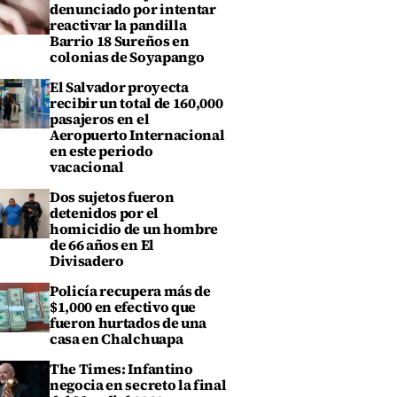
denunciado por intentar
reactivar la pandilla
Barrio 18 Sureños en
colonias de Soyapango
El Salvador proyecta
recibir un total de 160,000
pasajeros en el
Aeropuerto Internacional
en este periodo
vacacional
Dos sujetos fueron
detenidos por el
homicidio de un hombre
de 66 años en El
Divisadero
Policía recupera más de
$1,000 en efectivo que
fueron hurtados de una
casa en Chalchuapa
The Times: Infantino
negocia en secreto la final