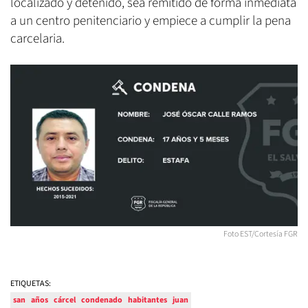
localizado y detenido, sea remitido de forma inmediata
a un centro penitenciario y empiece a cumplir la pena
carcelaria.
Foto EST/Cortesía FGR
ETIQUETAS:
san
años
cárcel
condenado
habitantes
juan