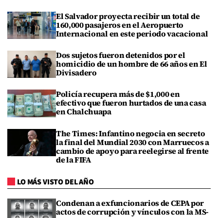
El Salvador proyecta recibir un total de
160,000 pasajeros en el Aeropuerto
Internacional en este periodo vacacional
Dos sujetos fueron detenidos por el
homicidio de un hombre de 66 años en El
Divisadero
Policía recupera más de $1,000 en
efectivo que fueron hurtados de una casa
en Chalchuapa
The Times: Infantino negocia en secreto
la final del Mundial 2030 con Marruecos a
cambio de apoyo para reelegirse al frente
de la FIFA
LO MÁS VISTO DEL AÑO
Condenan a exfuncionarios de CEPA por
actos de corrupción y vínculos con la MS-