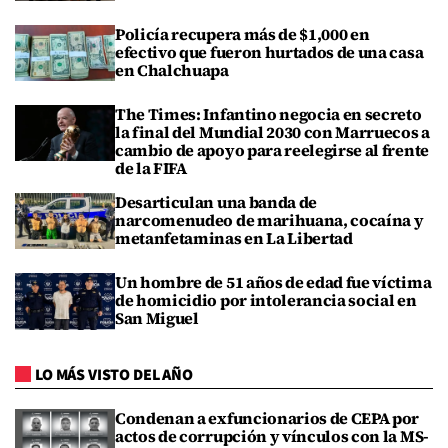
Policía recupera más de $1,000 en
efectivo que fueron hurtados de una casa
en Chalchuapa
The Times: Infantino negocia en secreto
la final del Mundial 2030 con Marruecos a
cambio de apoyo para reelegirse al frente
de la FIFA
Desarticulan una banda de
narcomenudeo de marihuana, cocaína y
metanfetaminas en La Libertad
Un hombre de 51 años de edad fue víctima
de homicidio por intolerancia social en
San Miguel
LO MÁS VISTO DEL AÑO
Condenan a exfuncionarios de CEPA por
actos de corrupción y vínculos con la MS-