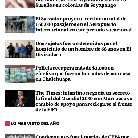
Sureños en colonias de Soyapango
El Salvador proyecta recibir un total de
160,000 pasajeros en el Aeropuerto
Internacional en este periodo vacacional
Dos sujetos fueron detenidos por el
homicidio de un hombre de 66 años en El
Divisadero
Policía recupera más de $1,000 en
efectivo que fueron hurtados de una casa
en Chalchuapa
The Times: Infantino negocia en secreto
la final del Mundial 2030 con Marruecos a
cambio de apoyo para reelegirse al frente
de la FIFA
LO MÁS VISTO DEL AÑO
Condenan a exfuncionarios de CEPA por