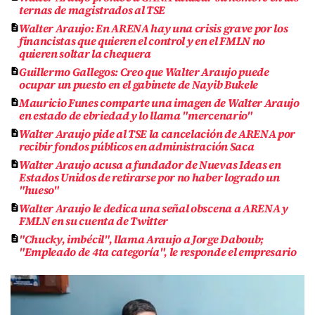
ternas de magistrados al TSE
Walter Araujo: En ARENA hay una crisis grave por los
financistas que quieren el control y en el FMLN no
quieren soltar la chequera
Guillermo Gallegos: Creo que Walter Araujo puede
ocupar un puesto en el gabinete de Nayib Bukele
Mauricio Funes comparte una imagen de Walter Araujo
en estado de ebriedad y lo llama "mercenario"
Walter Araujo pide al TSE la cancelación de ARENA por
recibir fondos públicos en administración Saca
Walter Araujo acusa a fundador de Nuevas Ideas en
Estados Unidos de retirarse por no haber logrado un
"hueso"
Walter Araujo le dedica una señal obscena a ARENA y
FMLN en su cuenta de Twitter
"Chucky, imbécil", llama Araujo a Jorge Daboub;
"Empleado de 4ta categoría", le responde el empresario