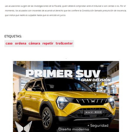
ETIQUETAS:
caso
ordena
cámara
repetir
trollcenter