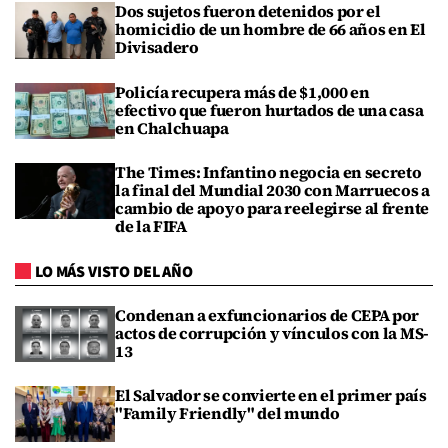
Dos sujetos fueron detenidos por el
homicidio de un hombre de 66 años en El
Divisadero
Policía recupera más de $1,000 en
efectivo que fueron hurtados de una casa
en Chalchuapa
The Times: Infantino negocia en secreto
la final del Mundial 2030 con Marruecos a
cambio de apoyo para reelegirse al frente
de la FIFA
LO MÁS VISTO DEL AÑO
Condenan a exfuncionarios de CEPA por
actos de corrupción y vínculos con la MS-
13
El Salvador se convierte en el primer país
"Family Friendly" del mundo