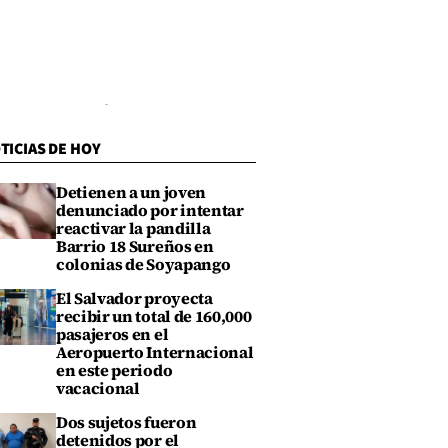
TICIAS DE HOY
Detienen a un joven
denunciado por intentar
reactivar la pandilla
Barrio 18 Sureños en
colonias de Soyapango
El Salvador proyecta
recibir un total de 160,000
pasajeros en el
Aeropuerto Internacional
en este periodo
vacacional
Dos sujetos fueron
detenidos por el