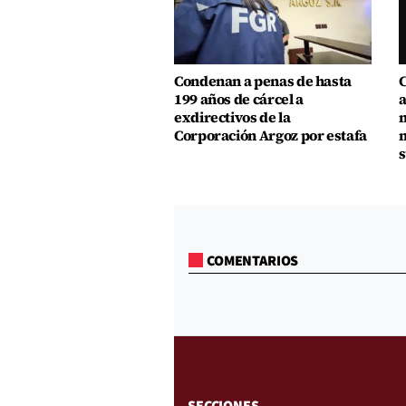
Condenan a penas de hasta
C
199 años de cárcel a
a
exdirectivos de la
m
Corporación Argoz por estafa
m
s
COMENTARIOS
SECCIONES