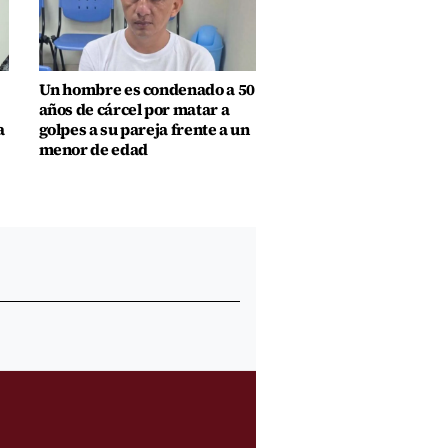
Un hombre es condenado a 50
años de cárcel por matar a
a
golpes a su pareja frente a un
menor de edad