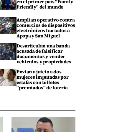
en el primer país "Family
Friendly" del mundo
Amplían operativo contra
comercios de dispositivos
electrónicos hurtados a
Apopa y San Miguel
Desarticulan una banda
acusada de falsificar
documentos y vender
vehículos y propiedades
Envían a juicio a dos
mujeres imputadas por
estafas con billetes
"premiados" de lotería