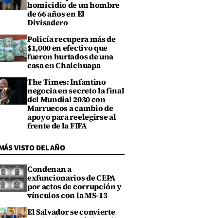
homicidio de un hombre
de 66 años en El
Divisadero
Policía recupera más de
$1,000 en efectivo que
fueron hurtados de una
casa en Chalchuapa
The Times: Infantino
negocia en secreto la final
del Mundial 2030 con
Marruecos a cambio de
apoyo para reelegirse al
frente de la FIFA
MÁS VISTO DEL AÑO
Condenan a
exfuncionarios de CEPA
por actos de corrupción y
vínculos con la MS-13
El Salvador se convierte