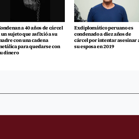
ondenan a 40 años de cárcel
Exdiplomático peruano es
 un sujeto que asfixió a su
condenado a diez años de
adre con una cadena
cárcel por intentar asesinar 
etálica para quedarse con
su esposa en 2019
u dinero