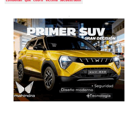
condenan
qué
cobro
víctima
secuestrador