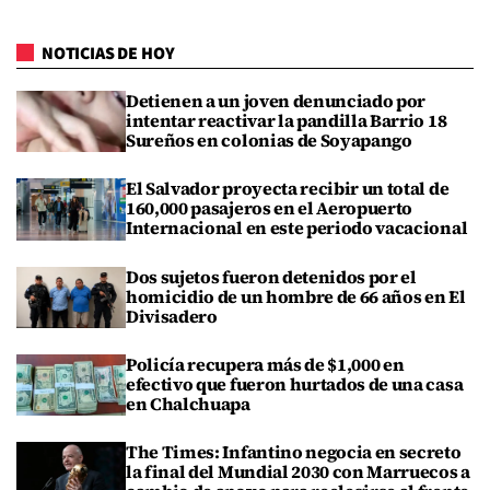
NOTICIAS DE HOY
Detienen a un joven denunciado por
intentar reactivar la pandilla Barrio 18
Sureños en colonias de Soyapango
El Salvador proyecta recibir un total de
160,000 pasajeros en el Aeropuerto
Internacional en este periodo vacacional
Dos sujetos fueron detenidos por el
homicidio de un hombre de 66 años en El
Divisadero
Policía recupera más de $1,000 en
efectivo que fueron hurtados de una casa
en Chalchuapa
The Times: Infantino negocia en secreto
la final del Mundial 2030 con Marruecos a