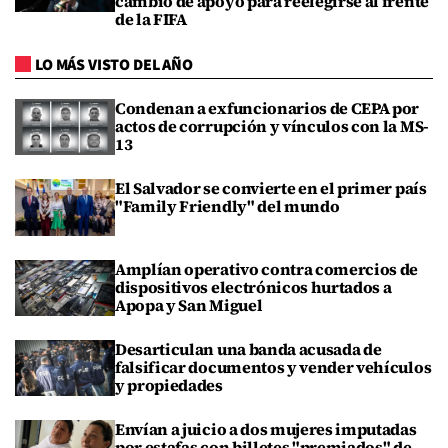
cambio de apoyo para reelegirse al frente
de la FIFA
LO MÁS VISTO DEL AÑO
Condenan a exfuncionarios de CEPA por
actos de corrupción y vínculos con la MS-
13
El Salvador se convierte en el primer país
"Family Friendly" del mundo
Amplían operativo contra comercios de
dispositivos electrónicos hurtados a
Apopa y San Miguel
Desarticulan una banda acusada de
falsificar documentos y vender vehículos
y propiedades
Envían a juicio a dos mujeres imputadas
por estafas con billetes "premiados" de