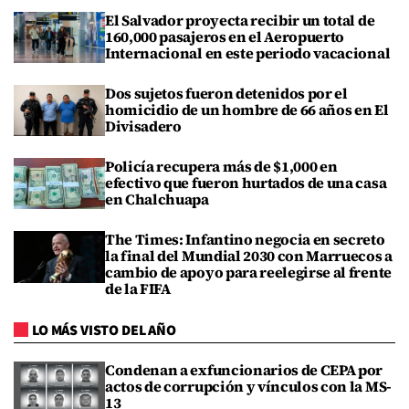
El Salvador proyecta recibir un total de
160,000 pasajeros en el Aeropuerto
Internacional en este periodo vacacional
Dos sujetos fueron detenidos por el
homicidio de un hombre de 66 años en El
Divisadero
Policía recupera más de $1,000 en
efectivo que fueron hurtados de una casa
en Chalchuapa
The Times: Infantino negocia en secreto
la final del Mundial 2030 con Marruecos a
cambio de apoyo para reelegirse al frente
de la FIFA
LO MÁS VISTO DEL AÑO
Condenan a exfuncionarios de CEPA por
actos de corrupción y vínculos con la MS-
13