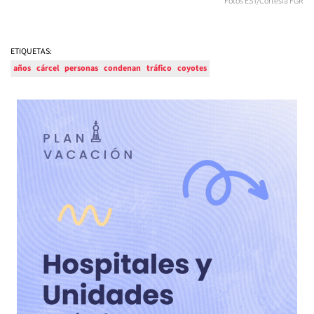
Fotos EST/Cortesía FGR
ETIQUETAS:
años
cárcel
personas
condenan
tráfico
coyotes