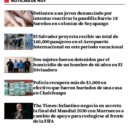
NOTICIAS DE HOY
Detienen a un joven denunciado por
intentar reactivar la pandilla Barrio 18
Sureños en colonias de Soyapango
El Salvador proyecta recibir un total de
160,000 pasajeros en el Aeropuerto
Internacional en este periodo vacacional
Dos sujetos fueron detenidos por el
homicidio de un hombre de 66 años en El
Divisadero
Policía recupera más de $1,000 en
efectivo que fueron hurtados de una casa
en Chalchuapa
The Times: Infantino negocia en secreto
la final del Mundial 2030 con Marruecos a
cambio de apoyo para reelegirse al frente
de la FIFA