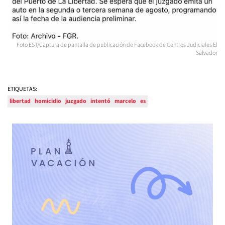
Foto EST/Captura de pantalla de publicación de Facebook de Centros Judiciales El
Salvador
ETIQUETAS:
libertad
homicidio
juzgado
intentó
marcelo
es