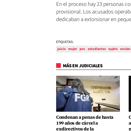
En el proceso hay 23 personas co
provisional. Los acusados operab
dedicaban a extorsionar en pequ
ETIQUETAS:
juicio
mujer
pnc
estudiantes
sujeto
envían
MÁS EN JUDICIALES
Condenan a penas de hasta
C
199 años de cárcel a
a
exdirectivos de la
m