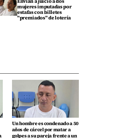
Envían a juicio a dos
mujeres imputadas por
estafas con billetes
"premiados" de lotería
Un hombre es condenado a 50
años de cárcel por matar a
a
golpes a su pareja frente a un