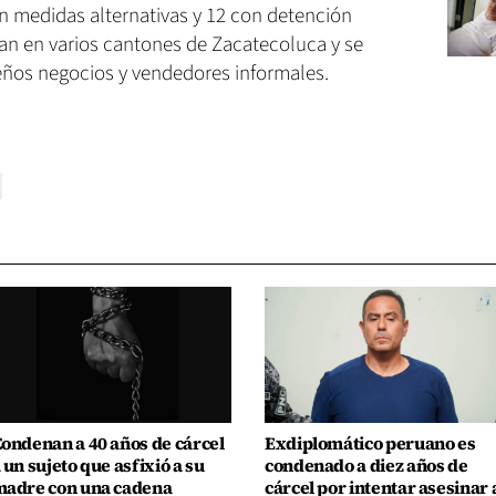
n medidas alternativas y 12 con detención
an en varios cantones de Zacatecoluca y se
eños negocios y vendedores informales.
ondenan a 40 años de cárcel
Exdiplomático peruano es
 un sujeto que asfixió a su
condenado a diez años de
adre con una cadena
cárcel por intentar asesinar 