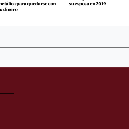
etálica para quedarse con
su esposa en 2019
u dinero