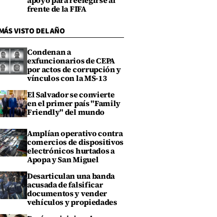
apoyo para reelegirse al
frente de la FIFA
MÁS VISTO DEL AÑO
Condenan a
exfuncionarios de CEPA
por actos de corrupción y
vínculos con la MS-13
El Salvador se convierte
en el primer país "Family
Friendly" del mundo
Amplían operativo contra
comercios de dispositivos
electrónicos hurtados a
Apopa y San Miguel
Desarticulan una banda
acusada de falsificar
documentos y vender
vehículos y propiedades