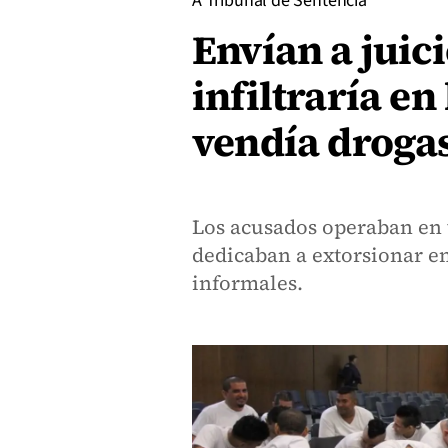
A Tribunal de Sentencia
Envían a juici
infiltraría e
vendía drogas
Los acusados operaban en 
dedicaban a extorsionar e
informales.