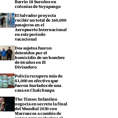
Barrio 18 Sureños en
colonias de Soyapango
El Salvador proyecta
recibir un total de 160,000
pasajeros en el
Aeropuerto Internacional
en este periodo
vacacional
Dos sujetos fueron
detenidos por el
homicidio de un hombre
de 66 años en El
Divisadero
Policía recupera más de
$1,000 en efectivo que
fueron hurtados de una
casa en Chalchuapa
The Times: Infantino
negocia en secreto la final
del Mundial 2030 con
Marruecos a cambio de