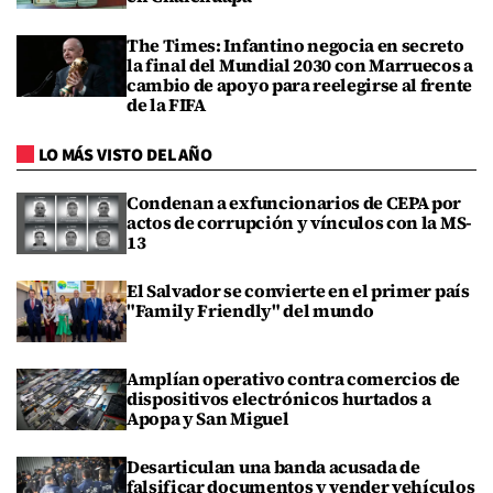
The Times: Infantino negocia en secreto
la final del Mundial 2030 con Marruecos a
cambio de apoyo para reelegirse al frente
de la FIFA
LO MÁS VISTO DEL AÑO
Condenan a exfuncionarios de CEPA por
actos de corrupción y vínculos con la MS-
13
El Salvador se convierte en el primer país
"Family Friendly" del mundo
Amplían operativo contra comercios de
dispositivos electrónicos hurtados a
Apopa y San Miguel
Desarticulan una banda acusada de
falsificar documentos y vender vehículos