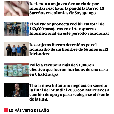
Detienen a un joven denunciado por
intentar reactivar la pandilla Barrio 18
Sureños en colonias de Soyapango
El Salvador proyecta recibir un total de
160,000 pasajeros en el Aeropuerto
Internacional en este periodo vacacional
Dos sujetos fueron detenidos por el
homicidio de un hombre de 66 años en El
Divisadero
Policía recupera más de $1,000 en
efectivo que fueron hurtados de una casa
en Chalchuapa
The Times: Infantino negocia en secreto
la final del Mundial 2030 con Marruecos a
cambio de apoyo para reelegirse al frente
de la FIFA
LO MÁS VISTO DEL AÑO