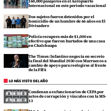
160,000 pasajeros en el Aeropuerto
Internacional en este periodo vacacional
Dos sujetos fueron detenidos por el
homicidio de un hombre de 66 años en El
Divisadero
Policía recupera más de $1,000 en
efectivo que fueron hurtados de una casa
en Chalchuapa
The Times: Infantino negocia en secreto
la final del Mundial 2030 con Marruecos a
cambio de apoyo para reelegirse al frente
de la FIFA
LO MÁS VISTO DEL AÑO
Condenan a exfuncionarios de CEPA por
actos de corrupción y vínculos con la MS-
13