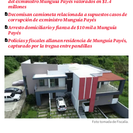
del exministro Munguía Payés valorados en $1.4
millones
Decomisan camioneta relacionada a supuestos casos de
corrupción de exministro Munguía Payés
Arresto domiciliario y fianza de $10 mil a Munguía
Payés
Policías y fiscales allanan residencia de Munguía Payés,
capturado por la tregua entre pandillas
Foto tomada de Fiscalía.