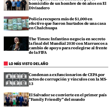
homicidio de un hombre de 66 años en El
Divisadero
Policía recupera más de $1,000 en
efectivo que fueron hurtados de una casa
en Chalchuapa
The Times: Infantino negocia en secreto
la final del Mundial 2030 con Marruecos a
cambio de apoyo para reelegirse al frente
de la FIFA
LO MÁS VISTO DEL AÑO
Condenan a exfuncionarios de CEPA por
actos de corrupción y vínculos con la MS-
13
El Salvador se convierte en el primer país
"Family Friendly" del mundo