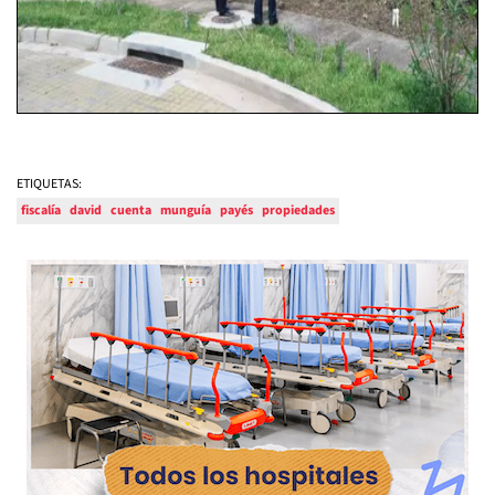
ETIQUETAS:
fiscalía
david
cuenta
munguía
payés
propiedades