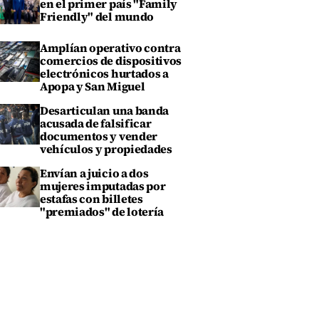
en el primer país "Family
Friendly" del mundo
Amplían operativo contra
comercios de dispositivos
electrónicos hurtados a
Apopa y San Miguel
Desarticulan una banda
acusada de falsificar
documentos y vender
vehículos y propiedades
Envían a juicio a dos
mujeres imputadas por
estafas con billetes
"premiados" de lotería