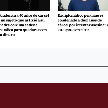
ondenan a 40 años de cárcel
Exdiplomático peruano es
 un sujeto que asfixió a su
condenado a diez años de
adre con una cadena
cárcel por intentar asesinar 
etálica para quedarse con
su esposa en 2019
u dinero