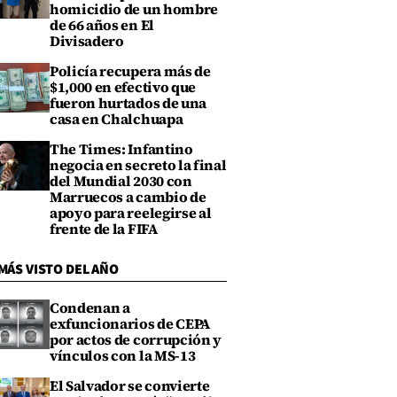
homicidio de un hombre
de 66 años en El
Divisadero
Policía recupera más de
$1,000 en efectivo que
fueron hurtados de una
casa en Chalchuapa
The Times: Infantino
negocia en secreto la final
del Mundial 2030 con
Marruecos a cambio de
apoyo para reelegirse al
frente de la FIFA
MÁS VISTO DEL AÑO
Condenan a
exfuncionarios de CEPA
por actos de corrupción y
vínculos con la MS-13
El Salvador se convierte