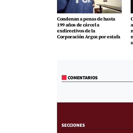
Condenan a penas de hasta
C
199 años de cárcel a
a
exdirectivos de la
m
Corporación Argoz por estafa
m
s
COMENTARIOS
SECCIONES