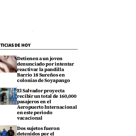
TICIAS DE HOY
Detienen a un joven
denunciado por intentar
reactivar la pandilla
Barrio 18 Sureños en
colonias de Soyapango
El Salvador proyecta
recibir un total de 160,000
pasajeros en el
Aeropuerto Internacional
en este periodo
vacacional
Dos sujetos fueron
detenidos por el