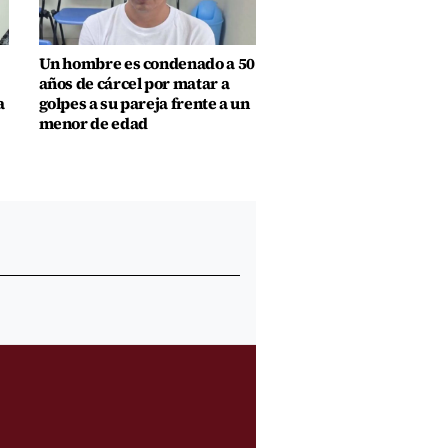
Un hombre es condenado a 50
años de cárcel por matar a
a
golpes a su pareja frente a un
menor de edad