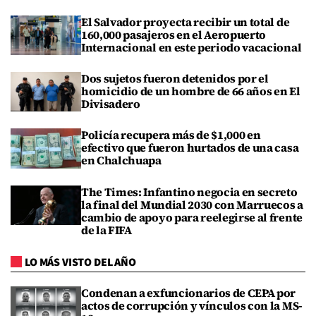
El Salvador proyecta recibir un total de
160,000 pasajeros en el Aeropuerto
Internacional en este periodo vacacional
Dos sujetos fueron detenidos por el
homicidio de un hombre de 66 años en El
Divisadero
Policía recupera más de $1,000 en
efectivo que fueron hurtados de una casa
en Chalchuapa
The Times: Infantino negocia en secreto
la final del Mundial 2030 con Marruecos a
cambio de apoyo para reelegirse al frente
de la FIFA
LO MÁS VISTO DEL AÑO
Condenan a exfuncionarios de CEPA por
actos de corrupción y vínculos con la MS-