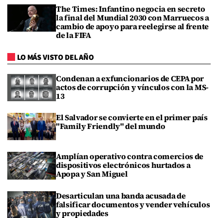
The Times: Infantino negocia en secreto
la final del Mundial 2030 con Marruecos a
cambio de apoyo para reelegirse al frente
de la FIFA
LO MÁS VISTO DEL AÑO
Condenan a exfuncionarios de CEPA por
actos de corrupción y vínculos con la MS-
13
El Salvador se convierte en el primer país
"Family Friendly" del mundo
Amplían operativo contra comercios de
dispositivos electrónicos hurtados a
Apopa y San Miguel
Desarticulan una banda acusada de
falsificar documentos y vender vehículos
y propiedades