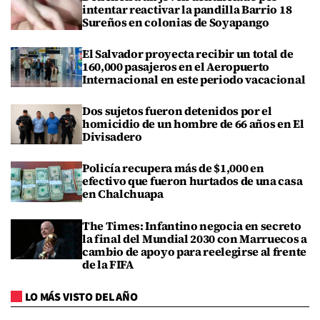
intentar reactivar la pandilla Barrio 18
Sureños en colonias de Soyapango
El Salvador proyecta recibir un total de
160,000 pasajeros en el Aeropuerto
Internacional en este periodo vacacional
Dos sujetos fueron detenidos por el
homicidio de un hombre de 66 años en El
Divisadero
Policía recupera más de $1,000 en
efectivo que fueron hurtados de una casa
en Chalchuapa
The Times: Infantino negocia en secreto
la final del Mundial 2030 con Marruecos a
cambio de apoyo para reelegirse al frente
de la FIFA
LO MÁS VISTO DEL AÑO