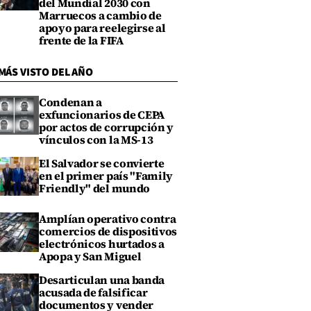
del Mundial 2030 con
Marruecos a cambio de
apoyo para reelegirse al
frente de la FIFA
MÁS VISTO DEL AÑO
Condenan a
exfuncionarios de CEPA
por actos de corrupción y
vínculos con la MS-13
El Salvador se convierte
en el primer país "Family
Friendly" del mundo
Amplían operativo contra
comercios de dispositivos
electrónicos hurtados a
Apopa y San Miguel
Desarticulan una banda
acusada de falsificar
documentos y vender