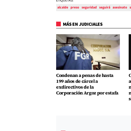
ETIQUETAS:
alcalde
preso
seguridad
seguirá
asesinato
MÁS EN JUDICIALES
Condenan a penas de hasta
C
199 años de cárcel a
a
exdirectivos de la
m
Corporación Argoz por estafa
m
s