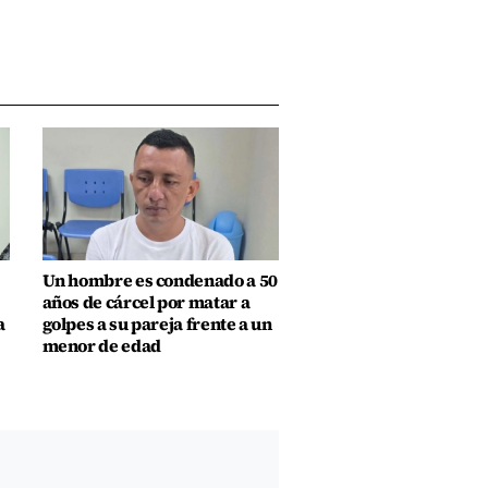
Un hombre es condenado a 50
años de cárcel por matar a
a
golpes a su pareja frente a un
menor de edad