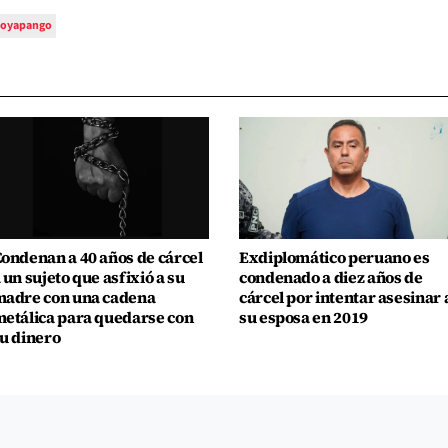
soyapango
ondenan a 40 años de cárcel
Exdiplomático peruano es
 un sujeto que asfixió a su
condenado a diez años de
adre con una cadena
cárcel por intentar asesinar 
etálica para quedarse con
su esposa en 2019
u dinero