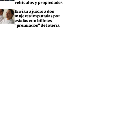
vehículos y propiedades
Envían a juicio a dos
mujeres imputadas por
estafas con billetes
"premiados" de lotería