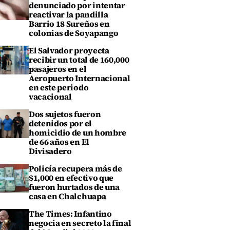
denunciado por intentar
reactivar la pandilla
Barrio 18 Sureños en
colonias de Soyapango
El Salvador proyecta
recibir un total de 160,000
pasajeros en el
Aeropuerto Internacional
en este periodo
vacacional
Dos sujetos fueron
detenidos por el
homicidio de un hombre
de 66 años en El
Divisadero
Policía recupera más de
$1,000 en efectivo que
fueron hurtados de una
casa en Chalchuapa
The Times: Infantino
negocia en secreto la final