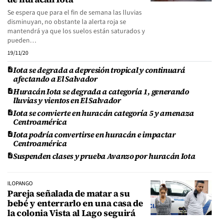
Se espera que para el fin de semana las lluvias
disminuyan, no obstante la alerta roja se
mantendrá ya que los suelos están saturados y
pueden…
19/11/20
Iota se degrada a depresión tropical y continuará
afectando a El Salvador
Huracán Iota se degrada a categoría 1, generando
lluvias y vientos en El Salvador
Iota se convierte en huracán categoría 5 y amenaza
Centroamérica
Iota podría convertirse en huracán e impactar
Centroamérica
Suspenden clases y prueba Avanzo por huracán Iota
ILOPANGO
Pareja señalada de matar a su
bebé y enterrarlo en una casa de
la colonia Vista al Lago seguirá