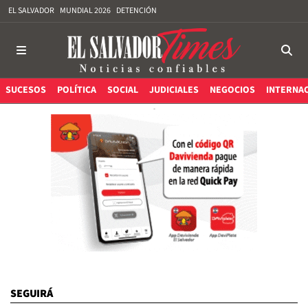
EL SALVADOR
MUNDIAL 2026
DETENCIÓN
SUCESOS
POLÍTICA
SOCIAL
JUDICIALES
NEGOCIOS
INTERNA
SEGUIRÁ