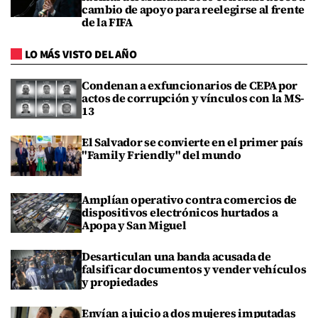
cambio de apoyo para reelegirse al frente
de la FIFA
LO MÁS VISTO DEL AÑO
Condenan a exfuncionarios de CEPA por
actos de corrupción y vínculos con la MS-
13
El Salvador se convierte en el primer país
"Family Friendly" del mundo
Amplían operativo contra comercios de
dispositivos electrónicos hurtados a
Apopa y San Miguel
Desarticulan una banda acusada de
falsificar documentos y vender vehículos
y propiedades
Envían a juicio a dos mujeres imputadas