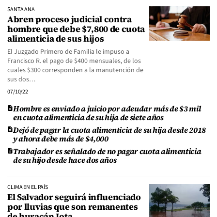
SANTA ANA
Abren proceso judicial contra
hombre que debe $7,800 de cuota
alimenticia de sus hijos
El Juzgado Primero de Familia le impuso a
Francisco R. el pago de $400 mensuales, de los
cuales $300 corresponden a la manutención de
sus dos…
07/10/22
Hombre es enviado a juicio por adeudar más de $3 mil
en cuota alimenticia de su hija de siete años
Dejó de pagar la cuota alimenticia de su hija desde 2018
y ahora debe más de $4,000
Trabajador es señalado de no pagar cuota alimenticia
de su hijo desde hace dos años
CLIMA EN EL PAÍS
El Salvador seguirá influenciado
por lluvias que son remanentes
de huracán Iota