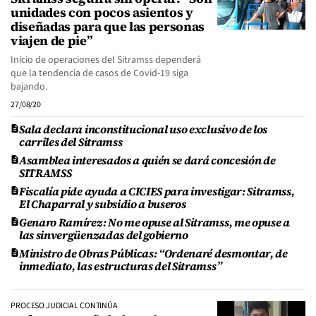
unidades con pocos asientos y
diseñadas para que las personas
viajen de pie”
Inicio de operaciones del Sitramss dependerá
que la tendencia de casos de Covid-19 siga
bajando.
27/08/20
Sala declara inconstitucional uso exclusivo de los
carriles del Sitramss
Asamblea interesados a quién se dará concesión de
SITRAMSS
Fiscalía pide ayuda a CICIES para investigar: Sitramss,
El Chaparral y subsidio a buseros
Genaro Ramírez: No me opuse al Sitramss, me opuse a
las sinvergüenzadas del gobierno
Ministro de Obras Públicas: “Ordenaré desmontar, de
inmediato, las estructuras del Sitramss”
PROCESO JUDICIAL CONTINÚA