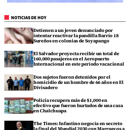
NOTICIAS DE HOY
Detienen a un joven denunciado por
intentar reactivar la pandilla Barrio 18
Sureños en colonias de Soyapango
El Salvador proyecta recibir un total de
160,000 pasajeros en el Aeropuerto
Internacional en este periodo vacacional
Dos sujetos fueron detenidos por el
homicidio de un hombre de 66 años en El
Divisadero
Policía recupera más de $1,000 en
efectivo que fueron hurtados de una casa
en Chalchuapa
The Times: Infantino negocia en secreto
la final del Mundial 2030 con Marruecos a