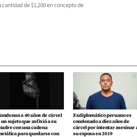
la cantidad de $1,200 en concepto de
ondenan a 40 años de cárcel
Exdiplomático peruano es
 un sujeto que asfixió a su
condenado a diez años de
adre con una cadena
cárcel por intentar asesinar 
etálica para quedarse con
su esposa en 2019