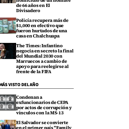
homicidio de un hombre
de 66 años en El
Divisadero
Policía recupera más de
$1,000 en efectivo que
fueron hurtados de una
casa en Chalchuapa
The Times: Infantino
negocia en secreto la final
del Mundial 2030 con
Marruecos a cambio de
apoyo para reelegirse al
frente de la FIFA
MÁS VISTO DEL AÑO
Condenan a
exfuncionarios de CEPA
por actos de corrupción y
vínculos con la MS-13
El Salvador se convierte
en el primer país "Family