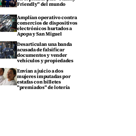
Friendly" del mundo
Amplían operativo contra
comercios de dispositivos
electrónicos hurtados a
Apopa y San Miguel
Desarticulan una banda
acusada de falsificar
documentos y vender
vehículos y propiedades
Envían a juicio a dos
mujeres imputadas por
estafas con billetes
"premiados" de lotería