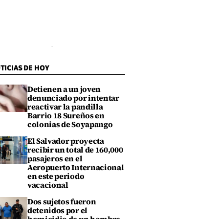
TICIAS DE HOY
Detienen a un joven
denunciado por intentar
reactivar la pandilla
Barrio 18 Sureños en
colonias de Soyapango
El Salvador proyecta
recibir un total de 160,000
pasajeros en el
Aeropuerto Internacional
en este periodo
vacacional
Dos sujetos fueron
detenidos por el