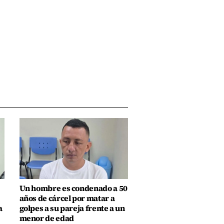
Un hombre es condenado a 50
años de cárcel por matar a
a
golpes a su pareja frente a un
menor de edad