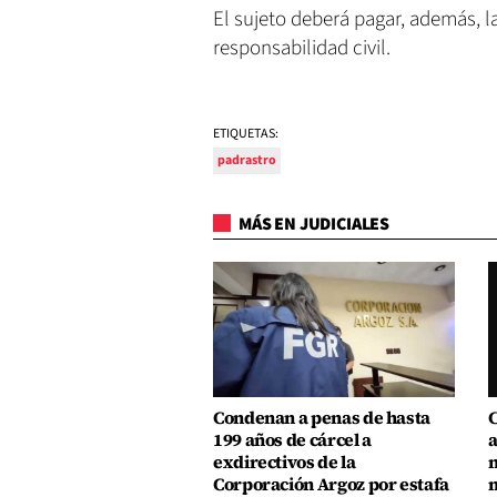
El sujeto deberá pagar, además, 
responsabilidad civil.
ETIQUETAS:
padrastro
MÁS EN JUDICIALES
Condenan a penas de hasta
C
199 años de cárcel a
a
exdirectivos de la
m
Corporación Argoz por estafa
m