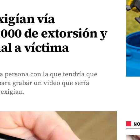
xigían vía
000 de extorsión y
al a víctima
la persona con la que tendría que
para grabar un video que sería
 exigían.
NO