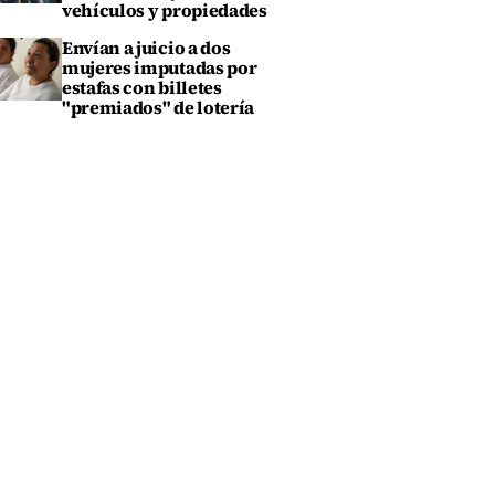
vehículos y propiedades
Envían a juicio a dos
mujeres imputadas por
estafas con billetes
"premiados" de lotería