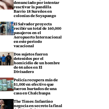
denunciado por intentar
reactivar la pandilla
Barrio 18 Sureños en
colonias de Soyapango
El Salvador proyecta
recibir un total de 160,000
pasajeros en el
Aeropuerto Internacional
en este periodo
vacacional
Dos sujetos fueron
detenidos por el
homicidio de un hombre
de 66 años en El
Divisadero
Policía recupera más de
$1,000 en efectivo que
fueron hurtados de una
casa en Chalchuapa
The Times: Infantino
negocia en secreto la final