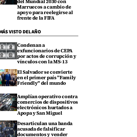
del Mundial 2030 con
Marruecos a cambio de
apoyo para reelegirse al
frente de la FIFA
MÁS VISTO DEL AÑO
Condenan a
exfuncionarios de CEPA
por actos de corrupción y
vínculos con la MS-13
El Salvador se convierte
en el primer país "Family
Friendly" del mundo
Amplían operativo contra
comercios de dispositivos
electrónicos hurtados a
Apopa y San Miguel
Desarticulan una banda
acusada de falsificar
documentos y vender