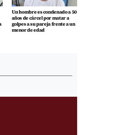
Un hombre es condenado a 50
años de cárcel por matar a
a
golpes a su pareja frente a un
menor de edad