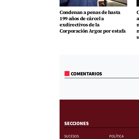
Condenan a penas de hasta
C
199 años de cárcel a
a
exdirectivos de la
m
Corporación Argoz por estafa
m
s
COMENTARIOS
SECCIONES
SUCESOS
POLÍTICA