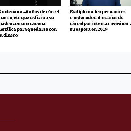
ondenan a 40 años de cárcel
Exdiplomático peruano es
 un sujeto que asfixió a su
condenado a diez años de
adre con una cadena
cárcel por intentar asesinar 
etálica para quedarse con
su esposa en 2019
u dinero