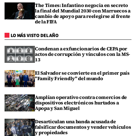
The Times: Infantino negocia en secreto
la final del Mundial 2030 con Marruecos a
cambio de apoyo para reelegirse al frente
de la FIFA
LO MÁS VISTO DEL AÑO
Condenan a exfuncionarios de CEPA por
actos de corrupción y vínculos con la MS-
13
El Salvador se convierte en el primer país
"Family Friendly" del mundo
Amplían operativo contra comercios de
dispositivos electrónicos hurtados a
Apopa y San Miguel
Desarticulan una banda acusada de
falsificar documentos y vender vehículos
y propiedades