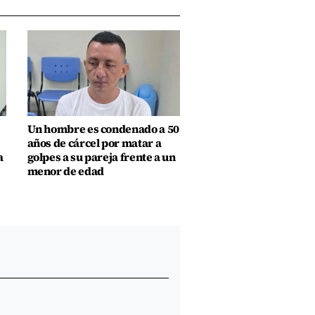
Un hombre es condenado a 50
años de cárcel por matar a
a
golpes a su pareja frente a un
menor de edad