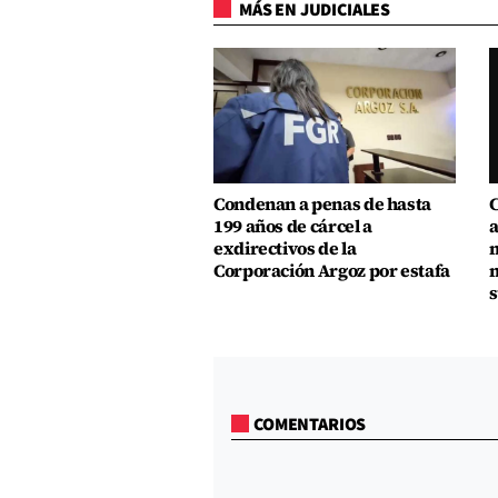
MÁS EN JUDICIALES
Condenan a penas de hasta
C
199 años de cárcel a
a
exdirectivos de la
m
Corporación Argoz por estafa
m
s
COMENTARIOS