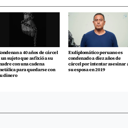
ondenan a 40 años de cárcel
Exdiplomático peruano es
 un sujeto que asfixió a su
condenado a diez años de
adre con una cadena
cárcel por intentar asesinar 
etálica para quedarse con
su esposa en 2019
u dinero