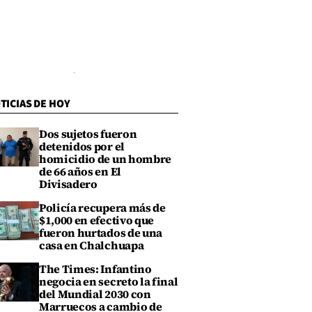
TICIAS DE HOY
Dos sujetos fueron
detenidos por el
homicidio de un hombre
de 66 años en El
Divisadero
Policía recupera más de
$1,000 en efectivo que
fueron hurtados de una
casa en Chalchuapa
The Times: Infantino
negocia en secreto la final
del Mundial 2030 con
Marruecos a cambio de