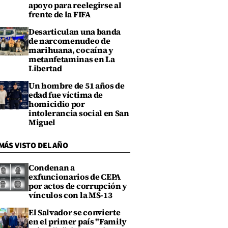
apoyo para reelegirse al
frente de la FIFA
Desarticulan una banda
de narcomenudeo de
marihuana, cocaína y
metanfetaminas en La
Libertad
Un hombre de 51 años de
edad fue víctima de
homicidio por
intolerancia social en San
Miguel
MÁS VISTO DEL AÑO
Condenan a
exfuncionarios de CEPA
por actos de corrupción y
vínculos con la MS-13
El Salvador se convierte
en el primer país "Family