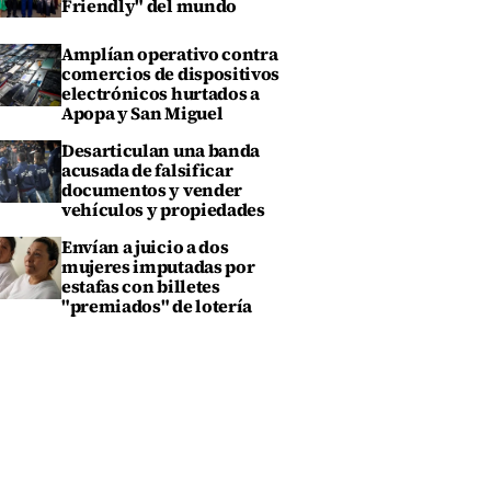
Friendly" del mundo
Amplían operativo contra
comercios de dispositivos
electrónicos hurtados a
Apopa y San Miguel
Desarticulan una banda
acusada de falsificar
documentos y vender
vehículos y propiedades
Envían a juicio a dos
mujeres imputadas por
estafas con billetes
"premiados" de lotería