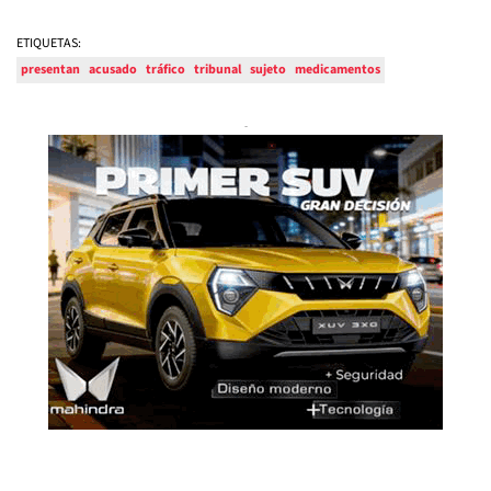
ETIQUETAS:
presentan
acusado
tráfico
tribunal
sujeto
medicamentos