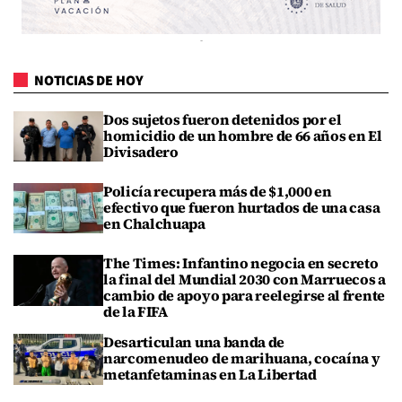
NOTICIAS DE HOY
Dos sujetos fueron detenidos por el
homicidio de un hombre de 66 años en El
Divisadero
Policía recupera más de $1,000 en
efectivo que fueron hurtados de una casa
en Chalchuapa
The Times: Infantino negocia en secreto
la final del Mundial 2030 con Marruecos a
cambio de apoyo para reelegirse al frente
de la FIFA
Desarticulan una banda de
narcomenudeo de marihuana, cocaína y
metanfetaminas en La Libertad