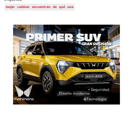
mujer
cadáver
encuentran
de
qué
una