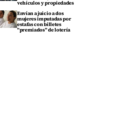
vehículos y propiedades
Envían a juicio a dos
mujeres imputadas por
estafas con billetes
"premiados" de lotería