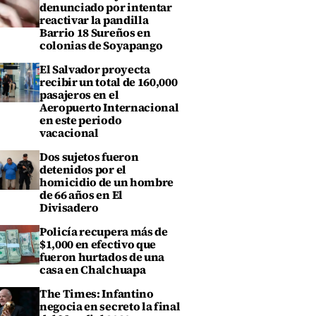
denunciado por intentar
reactivar la pandilla
Barrio 18 Sureños en
colonias de Soyapango
El Salvador proyecta
recibir un total de 160,000
pasajeros en el
Aeropuerto Internacional
en este periodo
vacacional
Dos sujetos fueron
detenidos por el
homicidio de un hombre
de 66 años en El
Divisadero
Policía recupera más de
$1,000 en efectivo que
fueron hurtados de una
casa en Chalchuapa
The Times: Infantino
negocia en secreto la final