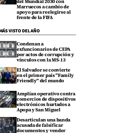
del Mundial 2030 con
Marruecos a cambio de
apoyo para reelegirse al
frente de la FIFA
MÁS VISTO DEL AÑO
Condenan a
exfuncionarios de CEPA
por actos de corrupción y
vínculos con la MS-13
El Salvador se convierte
en el primer país "Family
Friendly" del mundo
Amplían operativo contra
comercios de dispositivos
electrónicos hurtados a
Apopa y San Miguel
Desarticulan una banda
acusada de falsificar
documentos y vender