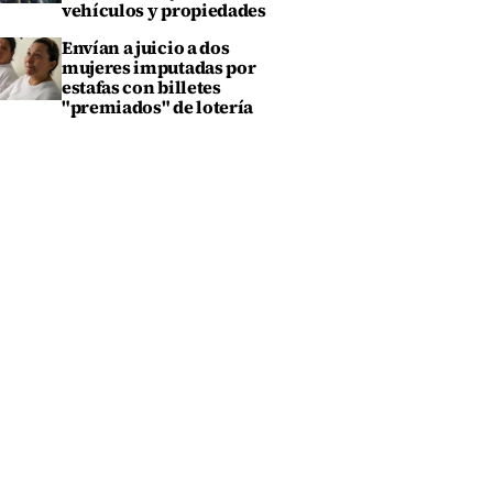
vehículos y propiedades
Envían a juicio a dos
mujeres imputadas por
estafas con billetes
"premiados" de lotería