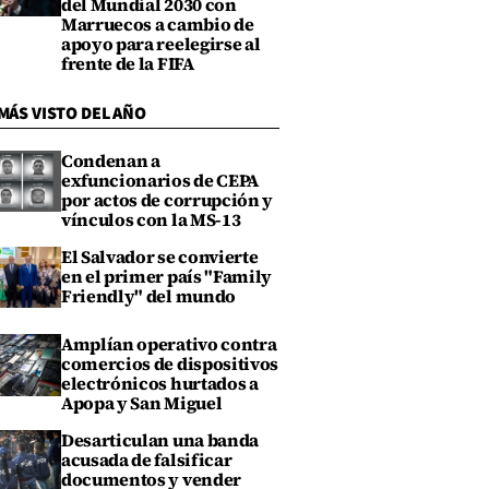
del Mundial 2030 con
Marruecos a cambio de
apoyo para reelegirse al
frente de la FIFA
MÁS VISTO DEL AÑO
Condenan a
exfuncionarios de CEPA
por actos de corrupción y
vínculos con la MS-13
El Salvador se convierte
en el primer país "Family
Friendly" del mundo
Amplían operativo contra
comercios de dispositivos
electrónicos hurtados a
Apopa y San Miguel
Desarticulan una banda
acusada de falsificar
documentos y vender