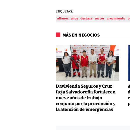
ETIQUETAS:
ultimos
años
destaca
sector
crecimiento
c
MÁS EN NEGOCIOS
Davivienda Seguros y Cruz
A
Roja Salvadoreña fortalecen
d
nueve años de trabajo
e
conjunto por la prevención y
p
la atención de emergencias