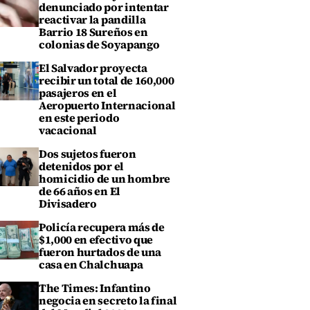
denunciado por intentar
reactivar la pandilla
Barrio 18 Sureños en
colonias de Soyapango
El Salvador proyecta
recibir un total de 160,000
pasajeros en el
Aeropuerto Internacional
en este periodo
vacacional
Dos sujetos fueron
detenidos por el
homicidio de un hombre
de 66 años en El
Divisadero
Policía recupera más de
$1,000 en efectivo que
fueron hurtados de una
casa en Chalchuapa
The Times: Infantino
negocia en secreto la final