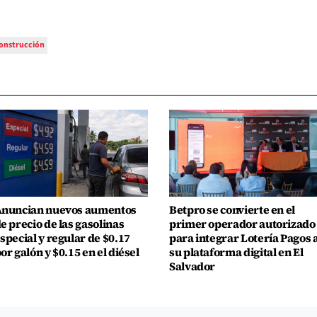
onstrucción
nuncian nuevos aumentos
Betpro se convierte en el
e precio de las gasolinas
primer operador autorizado
special y regular de $0.17
para integrar Lotería Pagos 
or galón y $0.15 en el diésel
su plataforma digital en El
Salvador