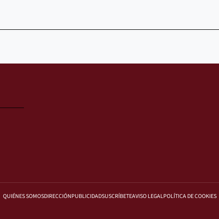
QUIÉNES SOMOS
DIRECCIÓN
PUBLICIDAD
SUSCRÍBETE
AVISO LEGAL
POLÍTICA DE COOKIES