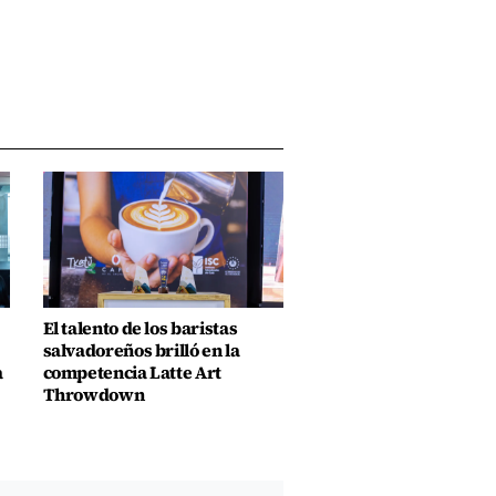
El talento de los baristas
salvadoreños brilló en la
a
competencia Latte Art
Throwdown