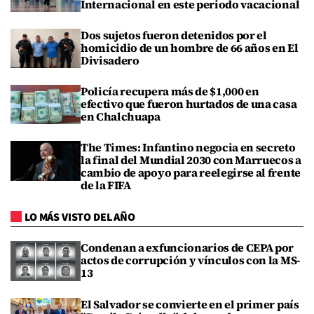
Internacional en este periodo vacacional
Dos sujetos fueron detenidos por el
homicidio de un hombre de 66 años en El
Divisadero
Policía recupera más de $1,000 en
efectivo que fueron hurtados de una casa
en Chalchuapa
The Times: Infantino negocia en secreto
la final del Mundial 2030 con Marruecos a
cambio de apoyo para reelegirse al frente
de la FIFA
LO MÁS VISTO DEL AÑO
Condenan a exfuncionarios de CEPA por
actos de corrupción y vínculos con la MS-
13
El Salvador se convierte en el primer país