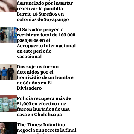
denunciado por intentar
reactivar la pandilla
Barrio 18 Sureños en
colonias de Soyapango
El Salvador proyecta
recibir un total de 160,000
pasajeros en el
Aeropuerto Internacional
en este periodo
vacacional
Dos sujetos fueron
detenidos por el
homicidio de un hombre
de 66 años en El
Divisadero
Policía recupera más de
$1,000 en efectivo que
fueron hurtados de una
casa en Chalchuapa
The Times: Infantino
negocia en secreto la final