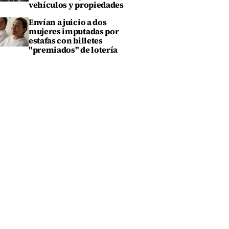
vehículos y propiedades
Envían a juicio a dos
mujeres imputadas por
estafas con billetes
"premiados" de lotería