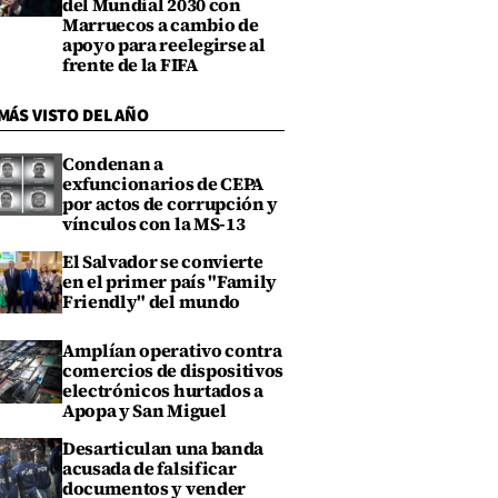
del Mundial 2030 con
Marruecos a cambio de
apoyo para reelegirse al
frente de la FIFA
MÁS VISTO DEL AÑO
Condenan a
exfuncionarios de CEPA
por actos de corrupción y
vínculos con la MS-13
El Salvador se convierte
en el primer país "Family
Friendly" del mundo
Amplían operativo contra
comercios de dispositivos
electrónicos hurtados a
Apopa y San Miguel
Desarticulan una banda
acusada de falsificar
documentos y vender