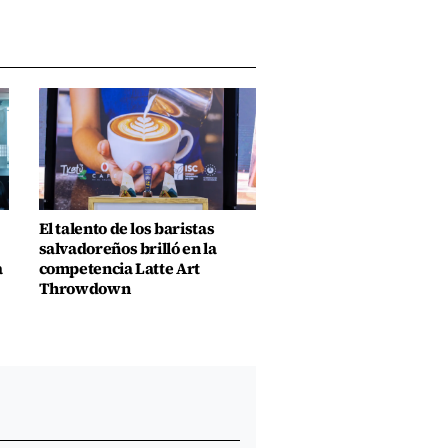
El talento de los baristas
salvadoreños brilló en la
a
competencia Latte Art
Throwdown