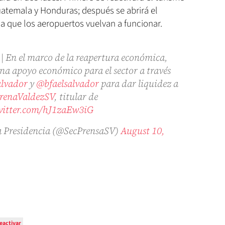
Guatemala y Honduras; después se abrirá el
a que los aeropuertos vuelvan a funcionar.
| En el marco de la reapertura económica,
na apoyo económico para el sector a través
lvador
y
@bfaelsalvador
para dar liquidez a
enaValdezSV
, titular de
witter.com/hJ1zaEw3iG
la Presidencia (@SecPrensaSV)
August 10,
eactivar