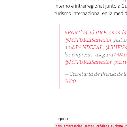
interno e intrarregional junto a 
turismo internacional en la medid
#ReactivaciónDeEconomía
@MITURElSalvador
gestio
de
@BANDESAL
,
@BHElSa
las empresas, asegura
@Mor
@MITURElSalvador
.
pic.t
— Secretaría de Prensa de 
2020
ETIQUETAS:
país
empresarios
sector
créditos
turismo
r