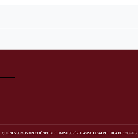
QUIÉNES SOMOS
DIRECCIÓN
PUBLICIDAD
SUSCRÍBETE
AVISO LEGAL
POLÍTICA DE COOKIES