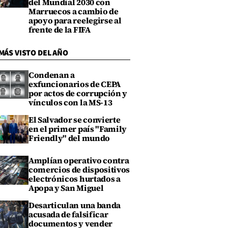
del Mundial 2030 con
Marruecos a cambio de
apoyo para reelegirse al
frente de la FIFA
MÁS VISTO DEL AÑO
Condenan a
exfuncionarios de CEPA
por actos de corrupción y
vínculos con la MS-13
El Salvador se convierte
en el primer país "Family
Friendly" del mundo
Amplían operativo contra
comercios de dispositivos
electrónicos hurtados a
Apopa y San Miguel
Desarticulan una banda
acusada de falsificar
documentos y vender