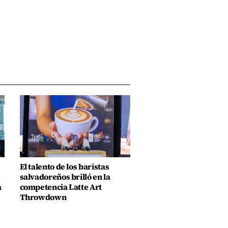
El talento de los baristas
salvadoreños brilló en la
a
competencia Latte Art
Throwdown