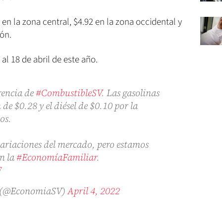
 en la zona central, $4.92 en la zona occidental y
lón.
al 18 de abril de este año.
erencia de
#CombustibleSV
. Las gasolinas
de $0.28 y el diésel de $0.10 por la
os.
 variaciones del mercado, pero estamos
n la
#EconomíaFamiliar
.
F
a (@EconomiaSV)
April 4, 2022