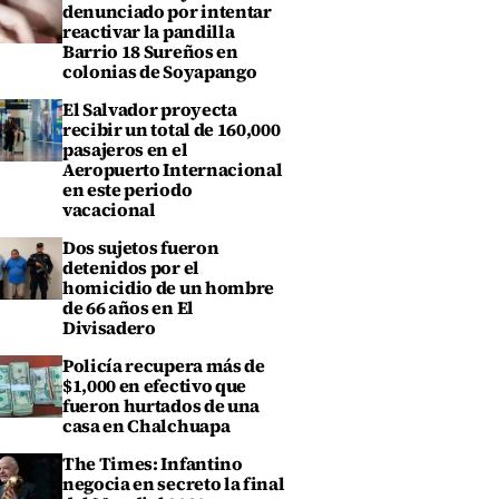
denunciado por intentar
reactivar la pandilla
Barrio 18 Sureños en
colonias de Soyapango
El Salvador proyecta
recibir un total de 160,000
pasajeros en el
Aeropuerto Internacional
en este periodo
vacacional
Dos sujetos fueron
detenidos por el
homicidio de un hombre
de 66 años en El
Divisadero
Policía recupera más de
$1,000 en efectivo que
fueron hurtados de una
casa en Chalchuapa
The Times: Infantino
negocia en secreto la final