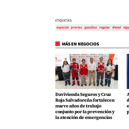
ETIQUETAS:
especial
precios
gasolina
regular
diesel
sig
MÁS EN NEGOCIOS
Davivienda Seguros y Cruz
A
Roja Salvadoreña fortalecen
d
nueve años de trabajo
e
conjunto por la prevención y
p
la atención de emergencias