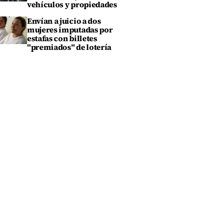
vehículos y propiedades
Envían a juicio a dos
mujeres imputadas por
estafas con billetes
"premiados" de lotería