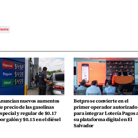
uiente
nuncian nuevos aumentos
Betpro se convierte en el
e precio de las gasolinas
primer operador autorizado
special y regular de $0.17
para integrar Lotería Pagos 
or galón y $0.15 en el diésel
su plataforma digital en El
Salvador