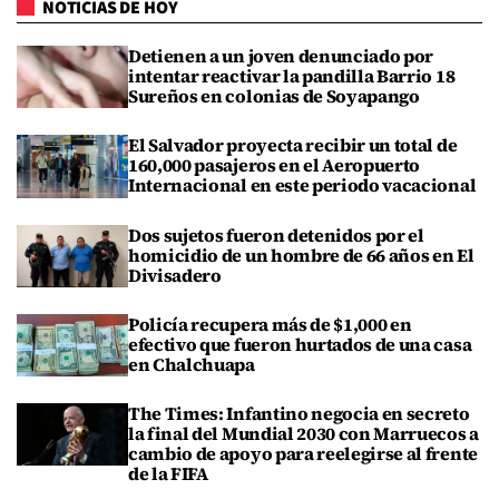
NOTICIAS DE HOY
Detienen a un joven denunciado por
intentar reactivar la pandilla Barrio 18
Sureños en colonias de Soyapango
El Salvador proyecta recibir un total de
160,000 pasajeros en el Aeropuerto
Internacional en este periodo vacacional
Dos sujetos fueron detenidos por el
homicidio de un hombre de 66 años en El
Divisadero
Policía recupera más de $1,000 en
efectivo que fueron hurtados de una casa
en Chalchuapa
The Times: Infantino negocia en secreto
la final del Mundial 2030 con Marruecos a
cambio de apoyo para reelegirse al frente
de la FIFA