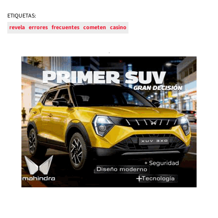
ETIQUETAS:
revela
errores
frecuentes
cometen
casino