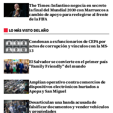
The Times: Infantino negocia en secreto
la final del Mundial 2030 con Marruecos a
cambio de apoyo para reelegirse al frente
de la FIFA
LO MÁS VISTO DEL AÑO
Condenan a exfuncionarios de CEPA por
actos de corrupción y vínculos con la MS-
13
El Salvador se convierte en el primer país
"Family Friendly" del mundo
Amplían operativo contra comercios de
dispositivos electrónicos hurtados a
Apopa y San Miguel
Desarticulan una banda acusada de
falsificar documentos y vender vehículos
y propiedades