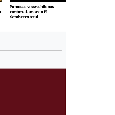
Famosas voces chilenas
a
cantan al amor en El
Sombrero Azul