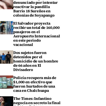
denunciado por intentar
reactivar la pandilla
Barrio 18 Sureños en
colonias de Soyapango
El Salvador proyecta
recibir un total de 160,000
pasajeros en el
Aeropuerto Internacional
en este periodo
vacacional
Dos sujetos fueron
detenidos por el
homicidio de un hombre
de 66 años en El
Divisadero
Policía recupera más de
$1,000 en efectivo que
fueron hurtados de una
casa en Chalchuapa
The Times: Infantino
negocia en secreto la final