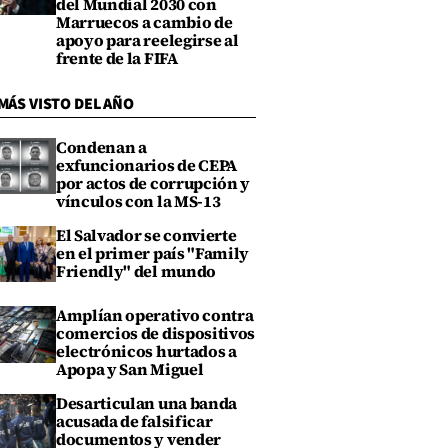
del Mundial 2030 con
Marruecos a cambio de
apoyo para reelegirse al
frente de la FIFA
MÁS VISTO DEL AÑO
Condenan a
exfuncionarios de CEPA
por actos de corrupción y
vínculos con la MS-13
El Salvador se convierte
en el primer país "Family
Friendly" del mundo
Amplían operativo contra
comercios de dispositivos
electrónicos hurtados a
Apopa y San Miguel
Desarticulan una banda
acusada de falsificar
documentos y vender