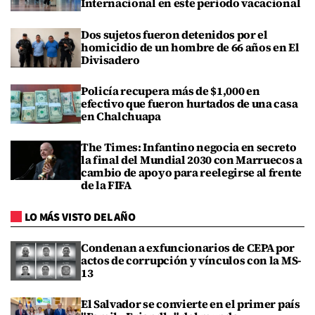
Internacional en este periodo vacacional
Dos sujetos fueron detenidos por el
homicidio de un hombre de 66 años en El
Divisadero
Policía recupera más de $1,000 en
efectivo que fueron hurtados de una casa
en Chalchuapa
The Times: Infantino negocia en secreto
la final del Mundial 2030 con Marruecos a
cambio de apoyo para reelegirse al frente
de la FIFA
LO MÁS VISTO DEL AÑO
Condenan a exfuncionarios de CEPA por
actos de corrupción y vínculos con la MS-
13
El Salvador se convierte en el primer país