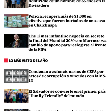
homicidio de un hombre de 66 años en El
Divisadero
Policía recupera más de $1,000 en
efectivo que fueron hurtados de una casa
en Chalchuapa
The Times: Infantino negocia en secreto
la final del Mundial 2030 con Marruecos a
cambio de apoyo para reelegirse al frente
de la FIFA
LO MÁS VISTO DEL AÑO
Condenan a exfuncionarios de CEPA por
actos de corrupción y vínculos con la MS-
13
El Salvador se convierte en el primer país
"Family Friendly" del mundo