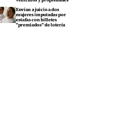
Envían a juicio a dos
mujeres imputadas por
estafas con billetes
"premiados" de lotería