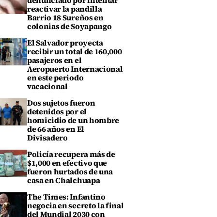
denunciado por intentar
reactivar la pandilla
Barrio 18 Sureños en
colonias de Soyapango
El Salvador proyecta
recibir un total de 160,000
pasajeros en el
Aeropuerto Internacional
en este periodo
vacacional
Dos sujetos fueron
detenidos por el
homicidio de un hombre
de 66 años en El
Divisadero
Policía recupera más de
$1,000 en efectivo que
fueron hurtados de una
casa en Chalchuapa
The Times: Infantino
negocia en secreto la final
del Mundial 2030 con