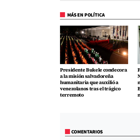
MÁS EN POLÍTICA
Presidente Bukele condecora
P
a la misión salvadoreña
N
humanitaria que auxilió a
n
venezolanos tras el trágico
B
terremoto
m
COMENTARIOS