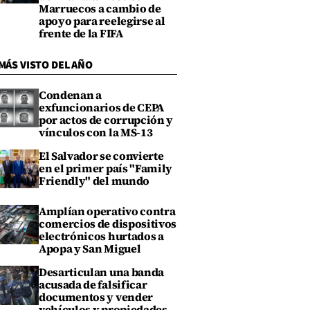
Marruecos a cambio de
apoyo para reelegirse al
frente de la FIFA
MÁS VISTO DEL AÑO
Condenan a
exfuncionarios de CEPA
por actos de corrupción y
vínculos con la MS-13
El Salvador se convierte
en el primer país "Family
Friendly" del mundo
Amplían operativo contra
comercios de dispositivos
electrónicos hurtados a
Apopa y San Miguel
Desarticulan una banda
acusada de falsificar
documentos y vender
vehículos y propiedades