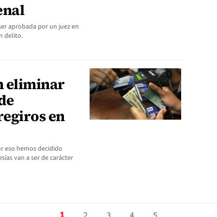
enal
 ser aprobada por un juez en
n delito.
 eliminar
 de
egiros en
or eso hemos decidido
ías van a ser de carácter
1
2
3
4
5