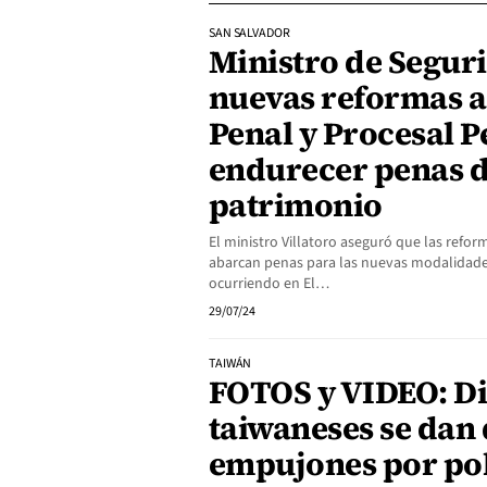
SAN SALVADOR
Ministro de Segur
nuevas reformas a
Penal y Procesal P
endurecer penas de
patrimonio
El ministro Villatoro aseguró que las refo
abarcan penas para las nuevas modalidade
ocurriendo en El…
29/07/24
TAIWÁN
FOTOS y VIDEO: D
taiwaneses se dan 
empujones por po