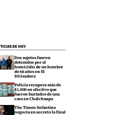
TICIAS DE HOY
Dos sujetos fueron
detenidos por el
homicidio de un hombre
de 66 años en El
Divisadero
Policía recupera más de
$1,000 en efectivo que
fueron hurtados de una
casa en Chalchuapa
The Times: Infantino
negocia en secreto la final