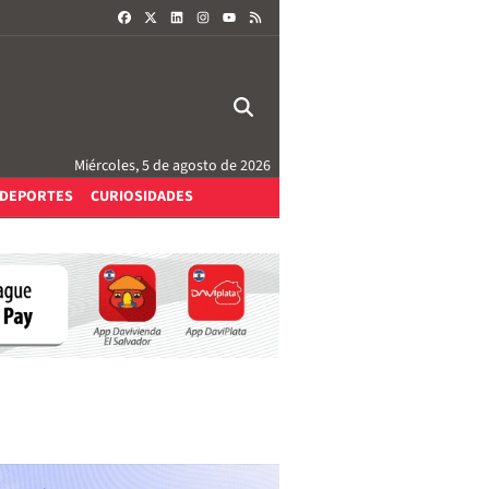
FACEBOOK
X
LINKEDIN
INSTAGRAM
RSS
YOUTUBE
Miércoles, 5 de agosto de 2026
DEPORTES
CURIOSIDADES