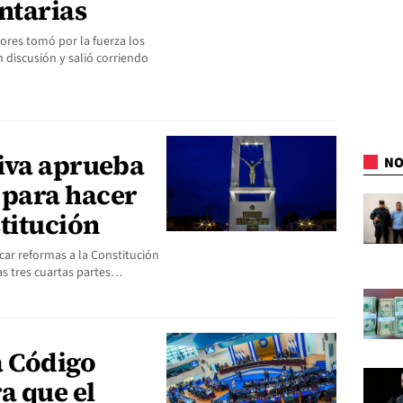
ntarias
ores tomó por la fuerza los
 discusión y salió corriendo
iva aprueba
NO
para hacer
titución
car reformas a la Constitución
as tres cuartas partes…
 Código
a que el