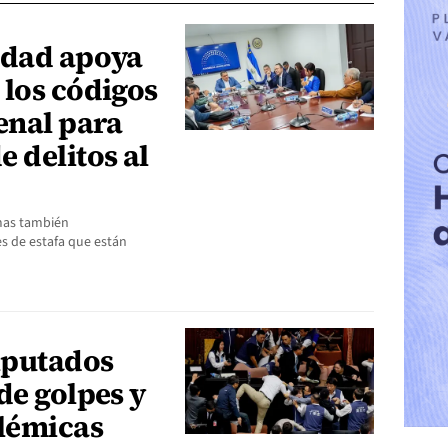
idad apoya
 los códigos
enal para
 delitos al
rmas también
s de estafa que están
iputados
de golpes y
lémicas