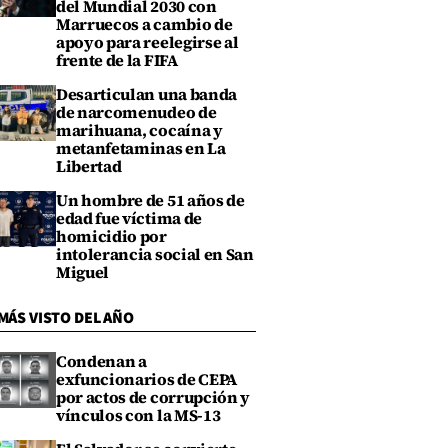
del Mundial 2030 con
Marruecos a cambio de
apoyo para reelegirse al
frente de la FIFA
Desarticulan una banda
de narcomenudeo de
marihuana, cocaína y
metanfetaminas en La
Libertad
Un hombre de 51 años de
edad fue víctima de
homicidio por
intolerancia social en San
Miguel
MÁS VISTO DEL AÑO
Condenan a
exfuncionarios de CEPA
por actos de corrupción y
vínculos con la MS-13