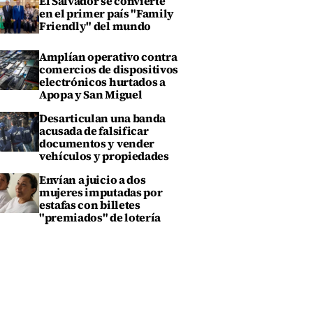
El Salvador se convierte
en el primer país "Family
Friendly" del mundo
Amplían operativo contra
comercios de dispositivos
electrónicos hurtados a
Apopa y San Miguel
Desarticulan una banda
acusada de falsificar
documentos y vender
vehículos y propiedades
Envían a juicio a dos
mujeres imputadas por
estafas con billetes
"premiados" de lotería