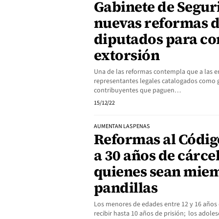
Gabinete de Segur
nuevas reformas de
diputados para co
extorsión
Una de las reformas contempla que a las e
representantes legales catalogados como
contribuyentes que paguen…
15/12/22
AUMENTAN LAS PENAS
Reformas al Código
a 30 años de cárce
quienes sean mie
pandillas
Los menores de edades entre 12 y 16 años 
recibir hasta 10 años de prisión; los adol