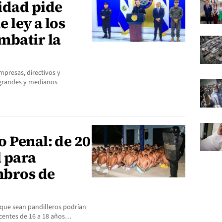
idad pide
 ley a los
mbatir la
mpresas, directivos y
 grandes y medianos
 Penal: de 20
l para
mbros de
que sean pandilleros podrían
escentes de 16 a 18 años…