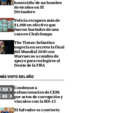
homicidio de un hombre
de 66 años en El
Divisadero
Policía recupera más de
$1,000 en efectivo que
fueron hurtados de una
casa en Chalchuapa
The Times: Infantino
negocia en secreto la final
del Mundial 2030 con
Marruecos a cambio de
apoyo para reelegirse al
frente de la FIFA
MÁS VISTO DEL AÑO
Condenan a
exfuncionarios de CEPA
por actos de corrupción y
vínculos con la MS-13
El Salvador se convierte