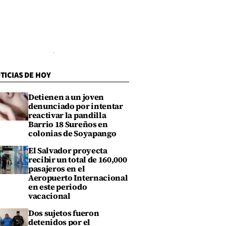
TICIAS DE HOY
Detienen a un joven
denunciado por intentar
reactivar la pandilla
Barrio 18 Sureños en
colonias de Soyapango
El Salvador proyecta
recibir un total de 160,000
pasajeros en el
Aeropuerto Internacional
en este periodo
vacacional
Dos sujetos fueron
detenidos por el