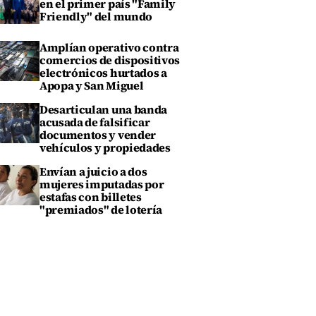
en el primer país "Family
Friendly" del mundo
Amplían operativo contra
comercios de dispositivos
electrónicos hurtados a
Apopa y San Miguel
Desarticulan una banda
acusada de falsificar
documentos y vender
vehículos y propiedades
Envían a juicio a dos
mujeres imputadas por
estafas con billetes
"premiados" de lotería