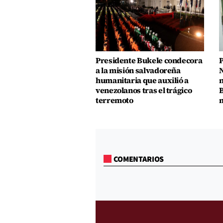
Presidente Bukele condecora
P
a la misión salvadoreña
N
humanitaria que auxilió a
n
venezolanos tras el trágico
B
terremoto
m
COMENTARIOS