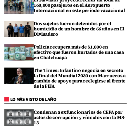
160,000 pasajeros en el Aeropuerto
Internacional en este periodo vacacional
Dos sujetos fueron detenidos por el
homicidio de un hombre de 66 años en El
Divisadero
Policía recupera más de $1,000 en
efectivo que fueron hurtados de una casa
en Chalchuapa
The Times: Infantino negocia en secreto
la final del Mundial 2030 con Marruecos a
cambio de apoyo para reelegirse al frente
de la FIFA
LO MÁS VISTO DEL AÑO
Condenan a exfuncionarios de CEPA por
actos de corrupción y vínculos con la MS-
13