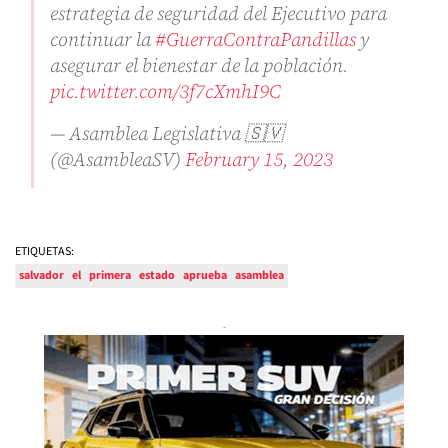
estrategia de seguridad del Ejecutivo para
continuar la
#GuerraContraPandillas
y
asegurar el bienestar de la población.
pic.twitter.com/3f7cXmhI9C
— Asamblea Legislativa 🇸🇻
(@AsambleaSV)
February 15, 2023
ETIQUETAS:
salvador
el
primera
estado
aprueba
asamblea